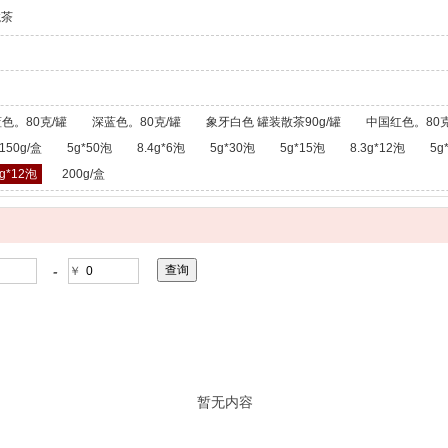
龙茶
色。80克/罐
深蓝色。80克/罐
象牙白色 罐装散茶90g/罐
中国红色。80克
150g/盒
5g*50泡
8.4g*6泡
5g*30泡
5g*15泡
8.3g*12泡
5g
g*12泡
200g/盒
-
￥
暂无内容