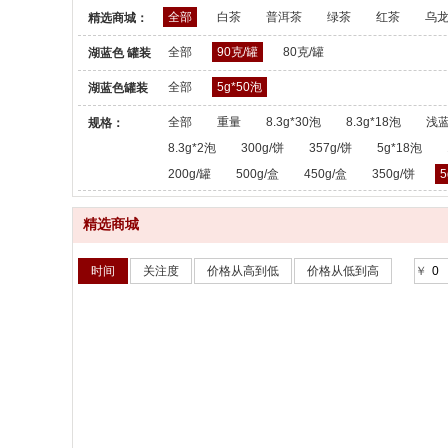
全部
白茶
普洱茶
绿茶
红茶
乌
精选商城：
全部
90克/罐
80克/罐
湖蓝色 罐装
散茶：
全部
5g*50泡
湖蓝色罐装
散茶：
全部
重量
8.3g*30泡
8.3g*18泡
浅蓝
规格：
8.3g*2泡
300g/饼
357g/饼
5g*18泡
200g/罐
500g/盒
450g/盒
350g/饼
5
精选商城
时间
关注度
价格从高到低
价格从低到高
￥