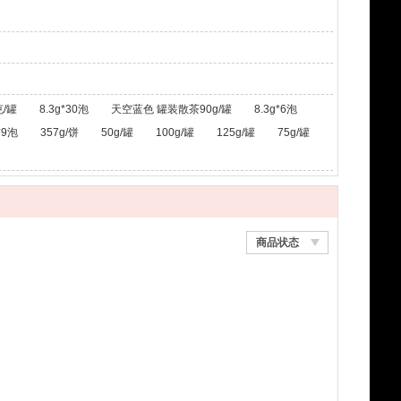
/罐
8.3g*30泡
天空蓝色 罐装散茶90g/罐
8.3g*6泡
*9泡
357g/饼
50g/罐
100g/罐
125g/罐
75g/罐
商品状态