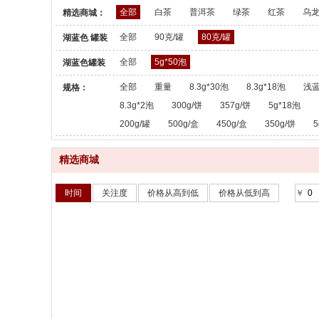
全部
白茶
普洱茶
绿茶
红茶
乌
精选商城：
全部
90克/罐
80克/罐
湖蓝色 罐装
散茶：
全部
5g*50泡
湖蓝色罐装
散茶：
全部
重量
8.3g*30泡
8.3g*18泡
浅蓝
规格：
8.3g*2泡
300g/饼
357g/饼
5g*18泡
200g/罐
500g/盒
450g/盒
350g/饼
5
精选商城
时间
关注度
价格从高到低
价格从低到高
￥