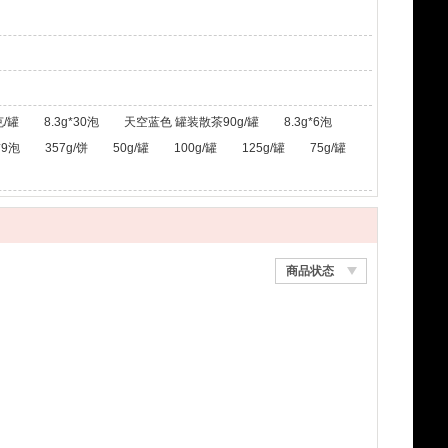
/罐
8.3g*30泡
天空蓝色 罐装散茶90g/罐
8.3g*6泡
*9泡
357g/饼
50g/罐
100g/罐
125g/罐
75g/罐
商品状态