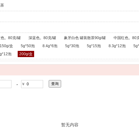
龙茶
色。80克/罐
深蓝色。80克/罐
象牙白色 罐装散茶90g/罐
中国红色。80克
150g/盒
5g*50泡
8.4g*6泡
5g*30泡
5g*15泡
8.3g*12泡
5g
g*12泡
200g/盒
-
￥
暂无内容