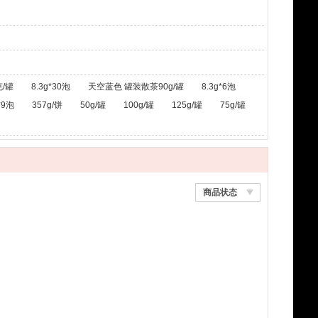
/罐
8.3g*30泡
天空蓝色 罐装散茶90g/罐
8.3g*6泡
*9泡
357g/饼
50g/罐
100g/罐
125g/罐
75g/罐
商品状态