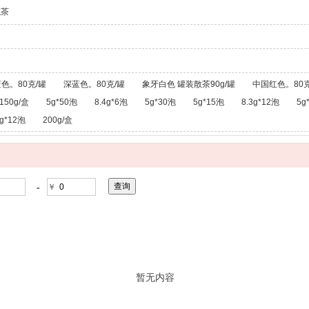
龙茶
色。80克/罐
深蓝色。80克/罐
象牙白色 罐装散茶90g/罐
中国红色。80克
150g/盒
5g*50泡
8.4g*6泡
5g*30泡
5g*15泡
8.3g*12泡
5g
g*12泡
200g/盒
-
￥
暂无内容