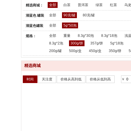
全部
白茶
普洱茶
绿茶
红茶
乌
精选商城：
全部
90克/罐
80克/罐
湖蓝色 罐装
散茶：
全部
5g*50泡
湖蓝色罐装
散茶：
全部
重量
8.3g*30泡
8.3g*18泡
浅蓝
规格：
8.3g*2泡
300g/饼
357g/饼
5g*18泡
200g/罐
500g/盒
450g/盒
350g/饼
5
精选商城
时间
关注度
价格从高到低
价格从低到高
￥