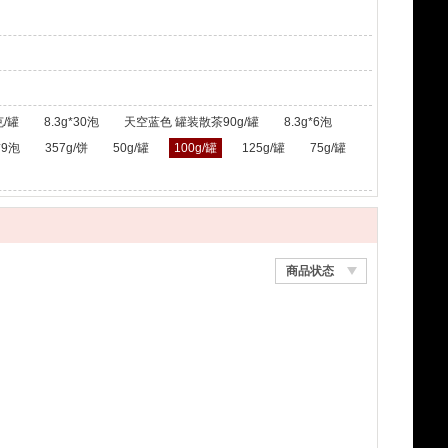
/罐
8.3g*30泡
天空蓝色 罐装散茶90g/罐
8.3g*6泡
*9泡
357g/饼
50g/罐
100g/罐
125g/罐
75g/罐
商品状态