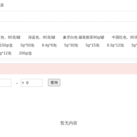
龙茶
色。80克/罐
深蓝色。80克/罐
象牙白色 罐装散茶90g/罐
中国红色。80克
150g/盒
5g*50泡
8.4g*6泡
5g*30泡
5g*15泡
8.3g*12泡
5g
g*12泡
200g/盒
-
￥
暂无内容