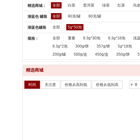
全部
白茶
普洱茶
绿茶
红茶
乌
精选商城：
全部
90克/罐
80克/罐
湖蓝色 罐装
散茶：
全部
5g*50泡
湖蓝色罐装
散茶：
全部
重量
8.3g*30泡
8.3g*18泡
浅蓝
规格：
8.3g*2泡
300g/饼
357g/饼
5g*18泡
200g/罐
500g/盒
450g/盒
350g/饼
5
精选商城
时间
关注度
价格从高到低
价格从低到高
￥