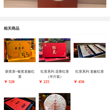
相关商品
获奖茶~银奖老枞红
红茶系列 花香红茶
红茶系列 老枞红茶
茶
（半斤装）
￥
520
￥
225
￥
450