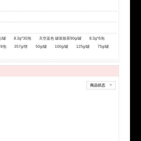
/罐
8.3g*30泡
天空蓝色 罐装散茶90g/罐
8.3g*6泡
*9泡
357g/饼
50g/罐
100g/罐
125g/罐
75g/罐
商品状态