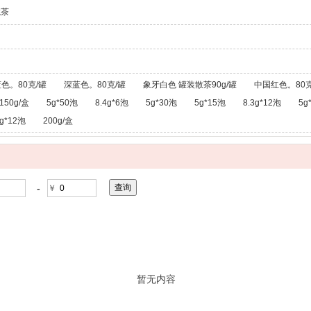
龙茶
色。80克/罐
深蓝色。80克/罐
象牙白色 罐装散茶90g/罐
中国红色。80克
150g/盒
5g*50泡
8.4g*6泡
5g*30泡
5g*15泡
8.3g*12泡
5g
g*12泡
200g/盒
-
￥
暂无内容