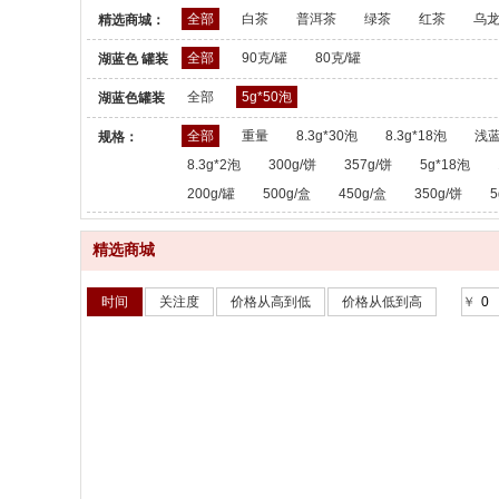
全部
白茶
普洱茶
绿茶
红茶
乌
精选商城：
全部
90克/罐
80克/罐
湖蓝色 罐装
散茶：
全部
5g*50泡
湖蓝色罐装
散茶：
全部
重量
8.3g*30泡
8.3g*18泡
浅蓝
规格：
8.3g*2泡
300g/饼
357g/饼
5g*18泡
200g/罐
500g/盒
450g/盒
350g/饼
5
精选商城
时间
关注度
价格从高到低
价格从低到高
￥