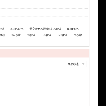
/罐
8.3g*30泡
天空蓝色 罐装散茶90g/罐
8.3g*6泡
*9泡
357g/饼
50g/罐
100g/罐
125g/罐
75g/罐
商品状态