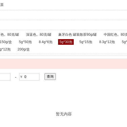
龙茶
色。80克/罐
深蓝色。80克/罐
象牙白色 罐装散茶90g/罐
中国红色。80克
150g/盒
5g*50泡
8.4g*6泡
5g*30泡
5g*15泡
8.3g*12泡
5g
g*12泡
200g/盒
-
￥
暂无内容