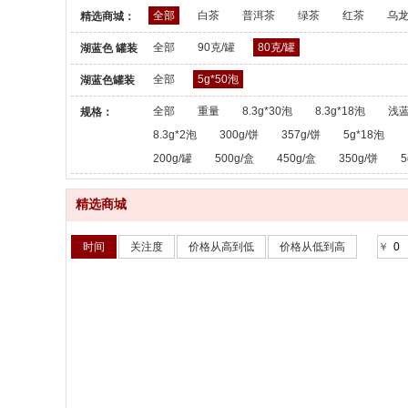
全部
白茶
普洱茶
绿茶
红茶
乌
精选商城：
全部
90克/罐
80克/罐
湖蓝色 罐装
散茶：
全部
5g*50泡
湖蓝色罐装
散茶：
全部
重量
8.3g*30泡
8.3g*18泡
浅蓝
规格：
8.3g*2泡
300g/饼
357g/饼
5g*18泡
200g/罐
500g/盒
450g/盒
350g/饼
5
精选商城
时间
关注度
价格从高到低
价格从低到高
￥