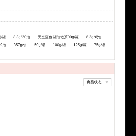
/罐
8.3g*30泡
天空蓝色 罐装散茶90g/罐
8.3g*6泡
*9泡
357g/饼
50g/罐
100g/罐
125g/罐
75g/罐
商品状态