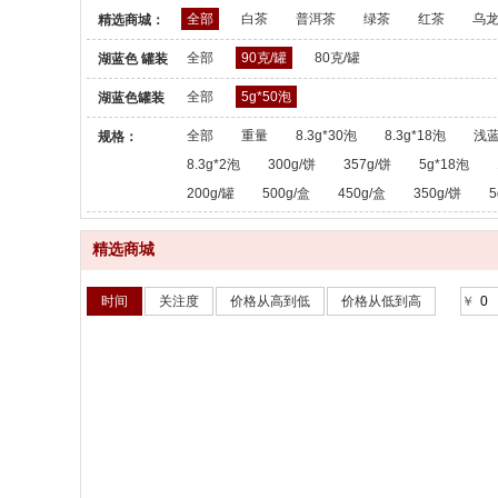
全部
白茶
普洱茶
绿茶
红茶
乌
精选商城：
全部
90克/罐
80克/罐
湖蓝色 罐装
散茶：
全部
5g*50泡
湖蓝色罐装
散茶：
全部
重量
8.3g*30泡
8.3g*18泡
浅蓝
规格：
8.3g*2泡
300g/饼
357g/饼
5g*18泡
200g/罐
500g/盒
450g/盒
350g/饼
5
精选商城
时间
关注度
价格从高到低
价格从低到高
￥