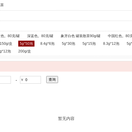
龙茶
色。80克/罐
深蓝色。80克/罐
象牙白色 罐装散茶90g/罐
中国红色。80克
150g/盒
5g*50泡
8.4g*6泡
5g*30泡
5g*15泡
8.3g*12泡
5g
g*12泡
200g/盒
-
￥
暂无内容