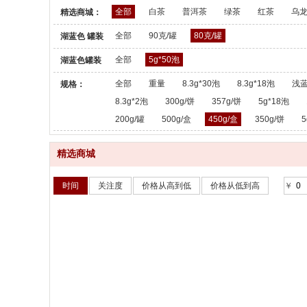
全部
白茶
普洱茶
绿茶
红茶
乌
精选商城：
全部
90克/罐
80克/罐
湖蓝色 罐装
散茶：
全部
5g*50泡
湖蓝色罐装
散茶：
全部
重量
8.3g*30泡
8.3g*18泡
浅蓝
规格：
8.3g*2泡
300g/饼
357g/饼
5g*18泡
200g/罐
500g/盒
450g/盒
350g/饼
5
精选商城
时间
关注度
价格从高到低
价格从低到高
￥