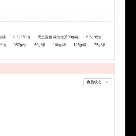
/罐
8.3g*30泡
天空蓝色 罐装散茶90g/罐
8.3g*6泡
*9泡
357g/饼
50g/罐
100g/罐
125g/罐
75g/罐
商品状态