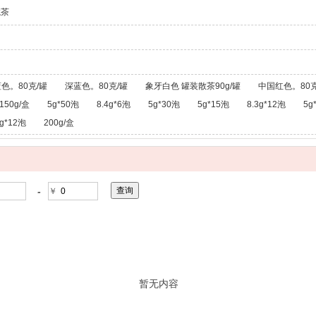
龙茶
色。80克/罐
深蓝色。80克/罐
象牙白色 罐装散茶90g/罐
中国红色。80克
150g/盒
5g*50泡
8.4g*6泡
5g*30泡
5g*15泡
8.3g*12泡
5g
g*12泡
200g/盒
-
￥
暂无内容