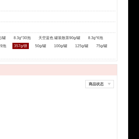
/罐
8.3g*30泡
天空蓝色 罐装散茶90g/罐
8.3g*6泡
*9泡
357g/饼
50g/罐
100g/罐
125g/罐
75g/罐
商品状态