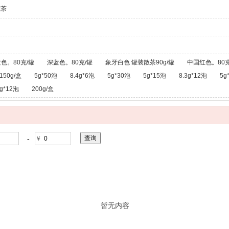
龙茶
色。80克/罐
深蓝色。80克/罐
象牙白色 罐装散茶90g/罐
中国红色。80克
150g/盒
5g*50泡
8.4g*6泡
5g*30泡
5g*15泡
8.3g*12泡
5g
g*12泡
200g/盒
-
￥
暂无内容