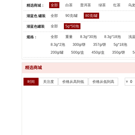
全部
白茶
普洱茶
绿茶
红茶
乌
精选商城：
全部
90克/罐
80克/罐
湖蓝色 罐装
散茶：
全部
5g*50泡
湖蓝色罐装
散茶：
全部
重量
8.3g*30泡
8.3g*18泡
浅蓝
规格：
8.3g*2泡
300g/饼
357g/饼
5g*18泡
200g/罐
500g/盒
450g/盒
350g/饼
5
精选商城
时间
关注度
价格从高到低
价格从低到高
￥