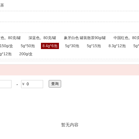
龙茶
色。80克/罐
深蓝色。80克/罐
象牙白色 罐装散茶90g/罐
中国红色。80克
150g/盒
5g*50泡
8.4g*6泡
5g*30泡
5g*15泡
8.3g*12泡
5g
g*12泡
200g/盒
-
￥
暂无内容