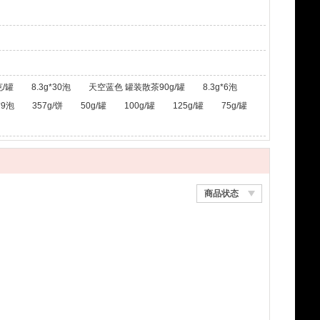
/罐
8.3g*30泡
天空蓝色 罐装散茶90g/罐
8.3g*6泡
*9泡
357g/饼
50g/罐
100g/罐
125g/罐
75g/罐
商品状态