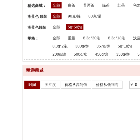
全部
白茶
普洱茶
绿茶
红茶
乌
精选商城：
全部
90克/罐
80克/罐
湖蓝色 罐装
散茶：
全部
5g*50泡
湖蓝色罐装
散茶：
全部
重量
8.3g*30泡
8.3g*18泡
浅蓝
规格：
8.3g*2泡
300g/饼
357g/饼
5g*18泡
200g/罐
500g/盒
450g/盒
350g/饼
5
精选商城
时间
关注度
价格从高到低
价格从低到高
￥