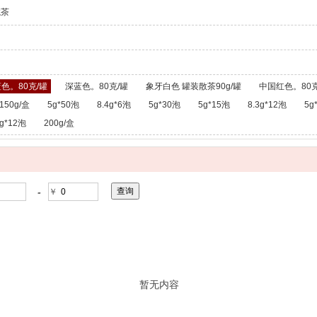
龙茶
色。80克/罐
深蓝色。80克/罐
象牙白色 罐装散茶90g/罐
中国红色。80克
150g/盒
5g*50泡
8.4g*6泡
5g*30泡
5g*15泡
8.3g*12泡
5g
g*12泡
200g/盒
-
￥
暂无内容