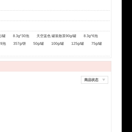
/罐
8.3g*30泡
天空蓝色 罐装散茶90g/罐
8.3g*6泡
*9泡
357g/饼
50g/罐
100g/罐
125g/罐
75g/罐
商品状态