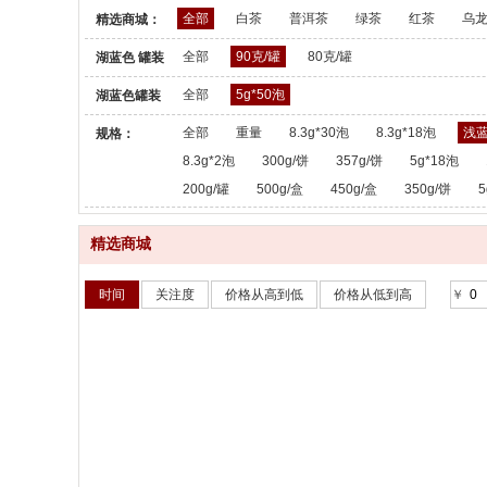
全部
白茶
普洱茶
绿茶
红茶
乌
精选商城：
全部
90克/罐
80克/罐
湖蓝色 罐装
散茶：
全部
5g*50泡
湖蓝色罐装
散茶：
全部
重量
8.3g*30泡
8.3g*18泡
浅蓝
规格：
8.3g*2泡
300g/饼
357g/饼
5g*18泡
200g/罐
500g/盒
450g/盒
350g/饼
5
精选商城
时间
关注度
价格从高到低
价格从低到高
￥