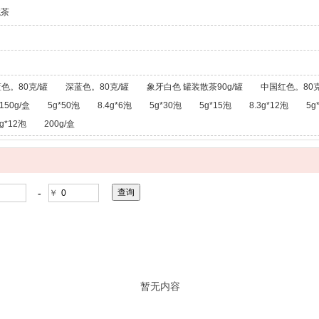
龙茶
色。80克/罐
深蓝色。80克/罐
象牙白色 罐装散茶90g/罐
中国红色。80克
150g/盒
5g*50泡
8.4g*6泡
5g*30泡
5g*15泡
8.3g*12泡
5g
g*12泡
200g/盒
-
￥
暂无内容