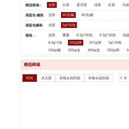
全部
白茶
普洱茶
绿茶
红茶
乌
精选商城：
全部
90克/罐
80克/罐
湖蓝色 罐装
散茶：
全部
5g*50泡
湖蓝色罐装
散茶：
全部
重量
8.3g*30泡
8.3g*18泡
浅蓝
规格：
8.3g*2泡
300g/饼
357g/饼
5g*18泡
200g/罐
500g/盒
450g/盒
350g/饼
5
精选商城
时间
关注度
价格从高到低
价格从低到高
￥