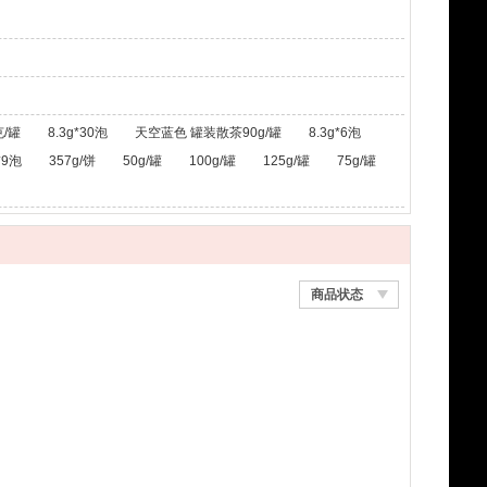
/罐
8.3g*30泡
天空蓝色 罐装散茶90g/罐
8.3g*6泡
*9泡
357g/饼
50g/罐
100g/罐
125g/罐
75g/罐
商品状态