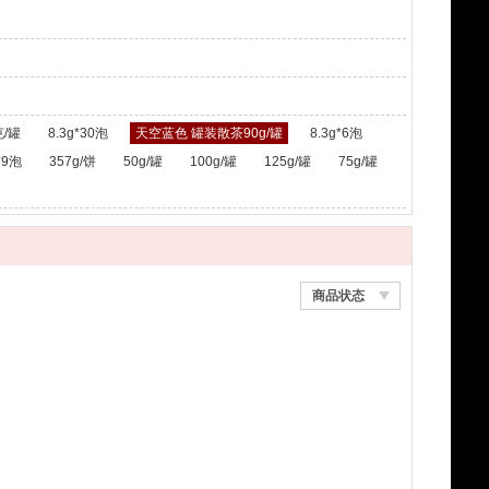
/罐
8.3g*30泡
天空蓝色 罐装散茶90g/罐
8.3g*6泡
*9泡
357g/饼
50g/罐
100g/罐
125g/罐
75g/罐
商品状态