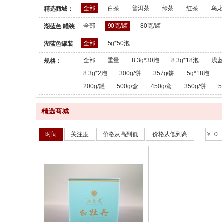
全部
白茶
普洱茶
绿茶
红茶
乌
精选商城：
全部
90克/罐
80克/罐
湖蓝色 罐装
散茶：
全部
5g*50泡
湖蓝色罐装
散茶：
全部
重量
8.3g*30泡
8.3g*18泡
浅蓝
规格：
8.3g*2泡
300g/饼
357g/饼
5g*18泡
200g/罐
500g/盒
450g/盒
350g/饼
5
精选商城
时间
关注度
价格从高到低
价格从低到高
￥