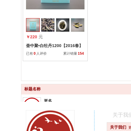
收藏
￥220
元
壶中聚•白牡丹1200【2016春】
已有
0
人评价
累计销量
154
标题名称
更多
品质齐全
关于我
更快
关于我们
快速配送