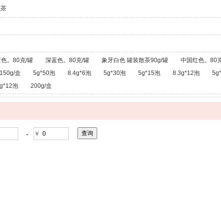
龙茶
色。80克/罐
深蓝色。80克/罐
象牙白色 罐装散茶90g/罐
中国红色。80克
150g/盒
5g*50泡
8.4g*6泡
5g*30泡
5g*15泡
8.3g*12泡
5g
g*12泡
200g/盒
-
￥