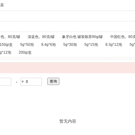
龙茶
色。80克/罐
深蓝色。80克/罐
象牙白色 罐装散茶90g/罐
中国红色。80克
150g/盒
5g*50泡
8.4g*6泡
5g*30泡
5g*15泡
8.3g*12泡
5g
g*12泡
200g/盒
-
￥
暂无内容