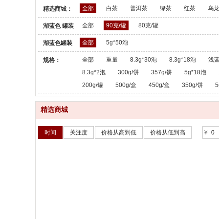
全部
白茶
普洱茶
绿茶
红茶
乌
精选商城：
全部
90克/罐
80克/罐
湖蓝色 罐装
散茶：
全部
5g*50泡
湖蓝色罐装
散茶：
全部
重量
8.3g*30泡
8.3g*18泡
浅蓝
规格：
8.3g*2泡
300g/饼
357g/饼
5g*18泡
200g/罐
500g/盒
450g/盒
350g/饼
5
精选商城
时间
关注度
价格从高到低
价格从低到高
￥