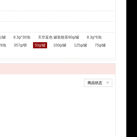
/罐
8.3g*30泡
天空蓝色 罐装散茶90g/罐
8.3g*6泡
*9泡
357g/饼
50g/罐
100g/罐
125g/罐
75g/罐
商品状态