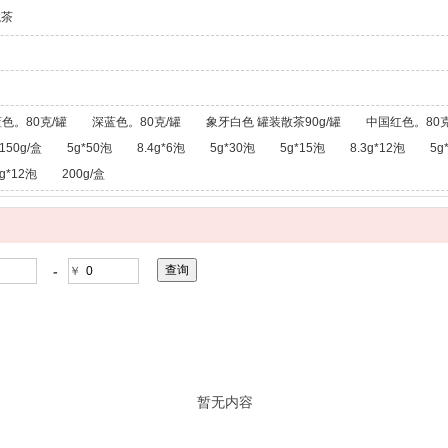
龙茶
色。80克/罐
深蓝色。80克/罐
象牙白色 罐装散茶90g/罐
中国红色。80克
150g/盒
5g*50泡
8.4g*6泡
5g*30泡
5g*15泡
8.3g*12泡
5g
g*12泡
200g/盒
-
￥
暂无内容