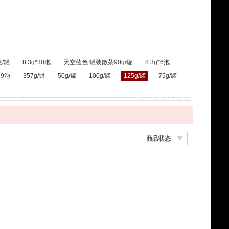
/罐
8.3g*30泡
天空蓝色 罐装散茶90g/罐
8.3g*6泡
*9泡
357g/饼
50g/罐
100g/罐
125g/罐
75g/罐
商品状态