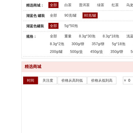
全部
白茶
普洱茶
绿茶
红茶
乌
精选商城：
全部
90克/罐
80克/罐
湖蓝色 罐装
散茶：
全部
5g*50泡
湖蓝色罐装
散茶：
全部
重量
8.3g*30泡
8.3g*18泡
浅蓝
规格：
8.3g*2泡
300g/饼
357g/饼
5g*18泡
200g/罐
500g/盒
450g/盒
350g/饼
5
精选商城
时间
关注度
价格从高到低
价格从低到高
￥