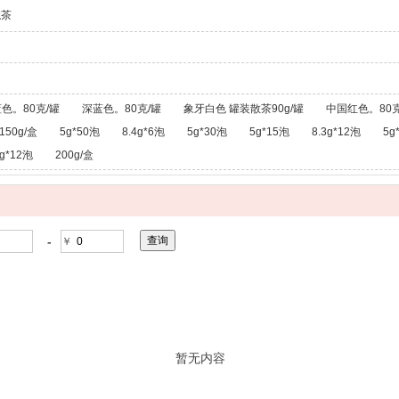
龙茶
色。80克/罐
深蓝色。80克/罐
象牙白色 罐装散茶90g/罐
中国红色。80克
150g/盒
5g*50泡
8.4g*6泡
5g*30泡
5g*15泡
8.3g*12泡
5g
g*12泡
200g/盒
-
￥
暂无内容