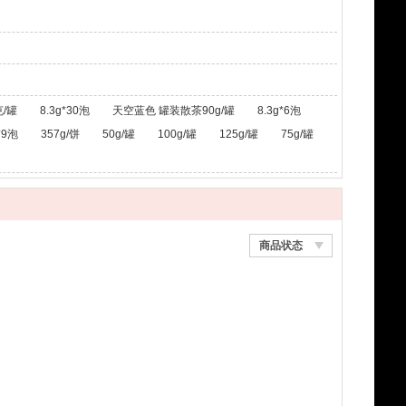
/罐
8.3g*30泡
天空蓝色 罐装散茶90g/罐
8.3g*6泡
*9泡
357g/饼
50g/罐
100g/罐
125g/罐
75g/罐
商品状态