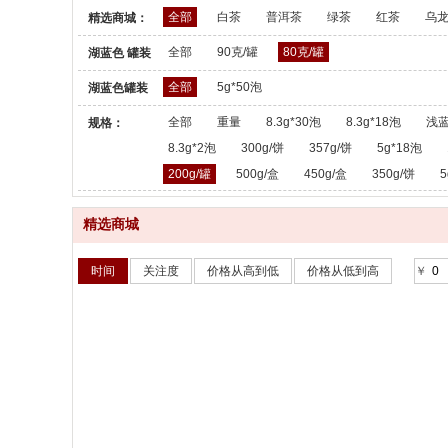
全部
白茶
普洱茶
绿茶
红茶
乌
精选商城：
全部
90克/罐
80克/罐
湖蓝色 罐装
散茶：
全部
5g*50泡
湖蓝色罐装
散茶：
全部
重量
8.3g*30泡
8.3g*18泡
浅蓝
规格：
8.3g*2泡
300g/饼
357g/饼
5g*18泡
200g/罐
500g/盒
450g/盒
350g/饼
5
精选商城
时间
关注度
价格从高到低
价格从低到高
￥