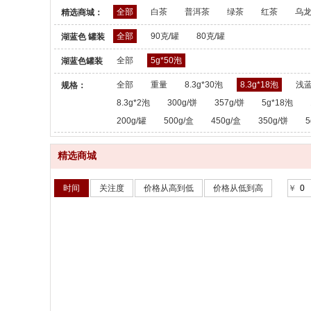
全部
白茶
普洱茶
绿茶
红茶
乌
精选商城：
全部
90克/罐
80克/罐
湖蓝色 罐装
散茶：
全部
5g*50泡
湖蓝色罐装
散茶：
全部
重量
8.3g*30泡
8.3g*18泡
浅蓝
规格：
8.3g*2泡
300g/饼
357g/饼
5g*18泡
200g/罐
500g/盒
450g/盒
350g/饼
5
精选商城
时间
关注度
价格从高到低
价格从低到高
￥