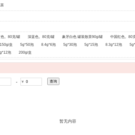
龙茶
色。80克/罐
深蓝色。80克/罐
象牙白色 罐装散茶90g/罐
中国红色。80克
150g/盒
5g*50泡
8.4g*6泡
5g*30泡
5g*15泡
8.3g*12泡
5g
g*12泡
200g/盒
-
￥
暂无内容