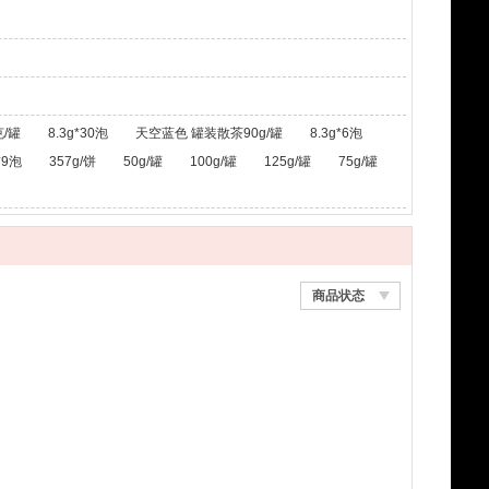
/罐
8.3g*30泡
天空蓝色 罐装散茶90g/罐
8.3g*6泡
*9泡
357g/饼
50g/罐
100g/罐
125g/罐
75g/罐
商品状态