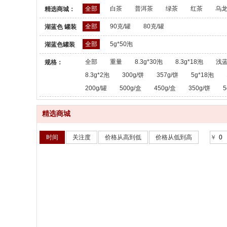
全部
白茶
普洱茶
绿茶
红茶
乌
精选商城：
全部
90克/罐
80克/罐
湖蓝色 罐装
散茶：
全部
5g*50泡
湖蓝色罐装
散茶：
全部
重量
8.3g*30泡
8.3g*18泡
浅蓝
规格：
8.3g*2泡
300g/饼
357g/饼
5g*18泡
200g/罐
500g/盒
450g/盒
350g/饼
5
精选商城
时间
关注度
价格从高到低
价格从低到高
￥