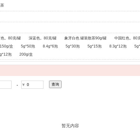
龙茶
色。80克/罐
深蓝色。80克/罐
象牙白色 罐装散茶90g/罐
中国红色。80克
150g/盒
5g*50泡
8.4g*6泡
5g*30泡
5g*15泡
8.3g*12泡
5g
g*12泡
200g/盒
-
￥
暂无内容