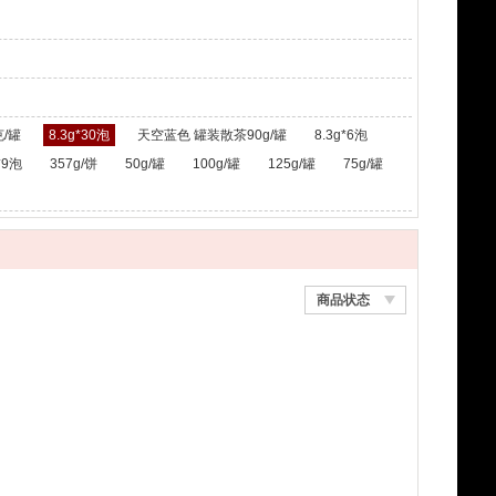
/罐
8.3g*30泡
天空蓝色 罐装散茶90g/罐
8.3g*6泡
*9泡
357g/饼
50g/罐
100g/罐
125g/罐
75g/罐
商品状态