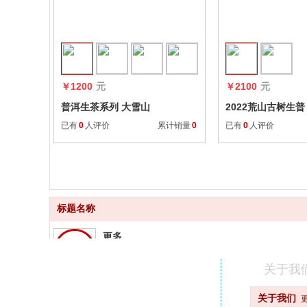
收藏
￥1200
元
￥2100
元
普洱生茶系列 大雪山
2022荒山古树生
版）
已有
0
人评价
累计销量
0
已有
0
人评价
标题名称
更多
品质齐全
关于我
更快
关于我们
快速配送