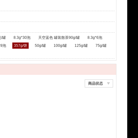
/罐
8.3g*30泡
天空蓝色 罐装散茶90g/罐
8.3g*6泡
*9泡
357g/饼
50g/罐
100g/罐
125g/罐
75g/罐
商品状态