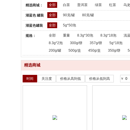
全部
白茶
普洱茶
绿茶
红茶
乌
精选商城：
全部
90克/罐
80克/罐
湖蓝色 罐装
散茶：
全部
5g*50泡
湖蓝色罐装
散茶：
全部
重量
8.3g*30泡
8.3g*18泡
浅蓝
规格：
8.3g*2泡
300g/饼
357g/饼
5g*18泡
200g/罐
500g/盒
450g/盒
350g/饼
5
精选商城
时间
关注度
价格从高到低
价格从低到高
￥