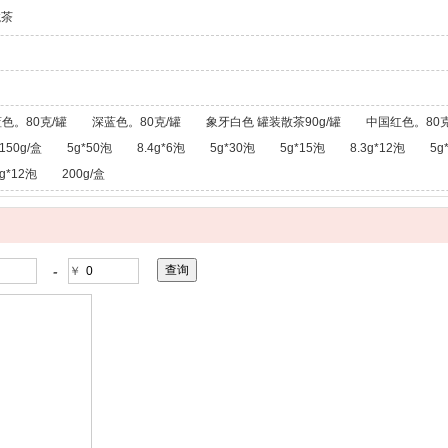
龙茶
色。80克/罐
深蓝色。80克/罐
象牙白色 罐装散茶90g/罐
中国红色。80克
150g/盒
5g*50泡
8.4g*6泡
5g*30泡
5g*15泡
8.3g*12泡
5g
g*12泡
200g/盒
-
￥