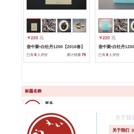
收藏
￥220
元
￥220
元
壶中聚•白牡丹1200【2016春】
壶中聚•白牡丹120
已有
0
人评价
累计销量
79
已有
0
人评价
标题名称
更多
品质齐全
关于我
更快
关于我们
快速配送