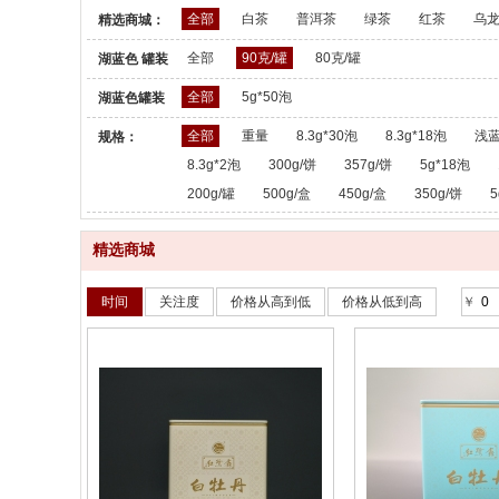
全部
白茶
普洱茶
绿茶
红茶
乌
精选商城：
全部
90克/罐
80克/罐
湖蓝色 罐装
散茶：
全部
5g*50泡
湖蓝色罐装
散茶：
全部
重量
8.3g*30泡
8.3g*18泡
浅蓝
规格：
8.3g*2泡
300g/饼
357g/饼
5g*18泡
200g/罐
500g/盒
450g/盒
350g/饼
5
精选商城
时间
关注度
价格从高到低
价格从低到高
￥