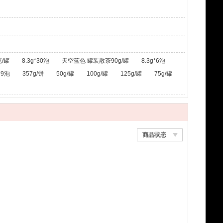
/罐
8.3g*30泡
天空蓝色 罐装散茶90g/罐
8.3g*6泡
*9泡
357g/饼
50g/罐
100g/罐
125g/罐
75g/罐
商品状态