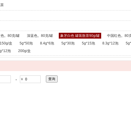
龙茶
色。80克/罐
深蓝色。80克/罐
象牙白色 罐装散茶90g/罐
中国红色。80克
150g/盒
5g*50泡
8.4g*6泡
5g*30泡
5g*15泡
8.3g*12泡
5g
g*12泡
200g/盒
-
￥