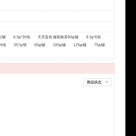
/罐
8.3g*30泡
天空蓝色 罐装散茶90g/罐
8.3g*6泡
*9泡
357g/饼
50g/罐
100g/罐
125g/罐
75g/罐
商品状态