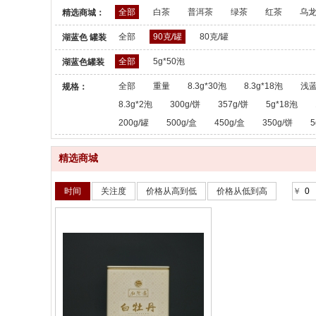
全部
白茶
普洱茶
绿茶
红茶
乌
精选商城：
全部
90克/罐
80克/罐
湖蓝色 罐装
散茶：
全部
5g*50泡
湖蓝色罐装
散茶：
全部
重量
8.3g*30泡
8.3g*18泡
浅蓝
规格：
8.3g*2泡
300g/饼
357g/饼
5g*18泡
200g/罐
500g/盒
450g/盒
350g/饼
5
精选商城
时间
关注度
价格从高到低
价格从低到高
￥