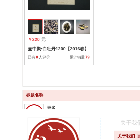
收藏
￥220
元
壶中聚•白牡丹1200【2016春】
已有
0
人评价
累计销量
79
标题名称
更多
品质齐全
关于我
更快
关于我们
快速配送