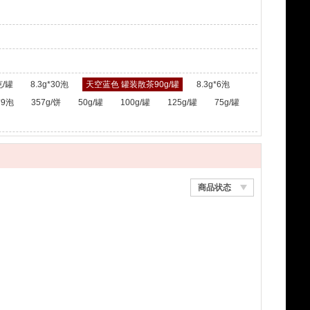
/罐
8.3g*30泡
天空蓝色 罐装散茶90g/罐
8.3g*6泡
*9泡
357g/饼
50g/罐
100g/罐
125g/罐
75g/罐
商品状态