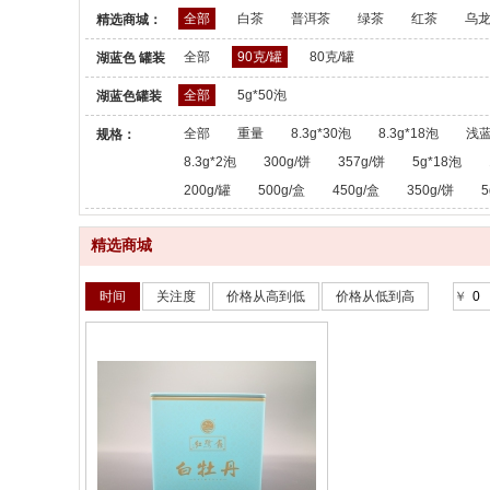
全部
白茶
普洱茶
绿茶
红茶
乌
精选商城：
全部
90克/罐
80克/罐
湖蓝色 罐装
散茶：
全部
5g*50泡
湖蓝色罐装
散茶：
全部
重量
8.3g*30泡
8.3g*18泡
浅蓝
规格：
8.3g*2泡
300g/饼
357g/饼
5g*18泡
200g/罐
500g/盒
450g/盒
350g/饼
5
精选商城
时间
关注度
价格从高到低
价格从低到高
￥