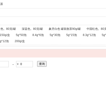
龙茶
色。80克/罐
深蓝色。80克/罐
象牙白色 罐装散茶90g/罐
中国红色。80克
150g/盒
5g*50泡
8.4g*6泡
5g*30泡
5g*15泡
8.3g*12泡
5g
g*12泡
200g/盒
-
￥