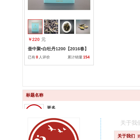
收藏
￥220
元
壶中聚•白牡丹1200【2016春】
已有
0
人评价
累计销量
154
标题名称
更多
品质齐全
关于我
更快
关于我们
快速配送