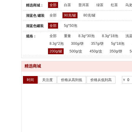
全部
白茶
普洱茶
绿茶
红茶
乌
精选商城：
全部
90克/罐
80克/罐
湖蓝色 罐装
散茶：
全部
5g*50泡
湖蓝色罐装
散茶：
全部
重量
8.3g*30泡
8.3g*18泡
浅蓝
规格：
8.3g*2泡
300g/饼
357g/饼
5g*18泡
200g/罐
500g/盒
450g/盒
350g/饼
5
精选商城
时间
关注度
价格从高到低
价格从低到高
￥