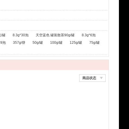
/罐
8.3g*30泡
天空蓝色 罐装散茶90g/罐
8.3g*6泡
*9泡
357g/饼
50g/罐
100g/罐
125g/罐
75g/罐
商品状态