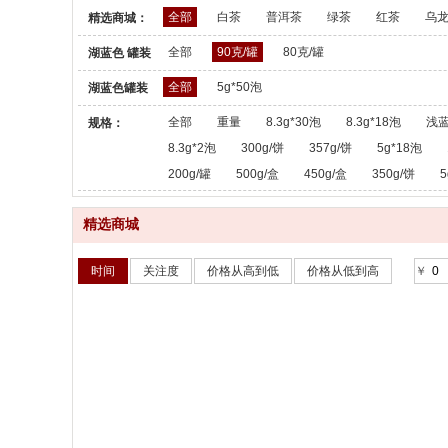
全部
白茶
普洱茶
绿茶
红茶
乌
精选商城：
全部
90克/罐
80克/罐
湖蓝色 罐装
散茶：
全部
5g*50泡
湖蓝色罐装
散茶：
全部
重量
8.3g*30泡
8.3g*18泡
浅蓝
规格：
8.3g*2泡
300g/饼
357g/饼
5g*18泡
200g/罐
500g/盒
450g/盒
350g/饼
5
精选商城
时间
关注度
价格从高到低
价格从低到高
￥