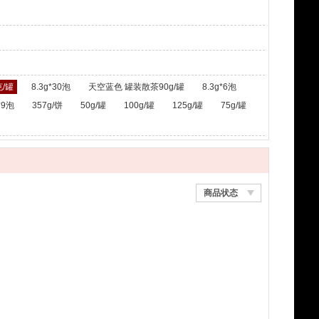
/罐
8.3g*30泡
天空蓝色 罐装散茶90g/罐
8.3g*6泡
*9泡
357g/饼
50g/罐
100g/罐
125g/罐
75g/罐
商品状态