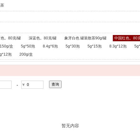
龙茶
色。80克/罐
深蓝色。80克/罐
象牙白色 罐装散茶90g/罐
中国红色。80克
150g/盒
5g*50泡
8.4g*6泡
5g*30泡
5g*15泡
8.3g*12泡
5g
g*12泡
200g/盒
-
￥
暂无内容