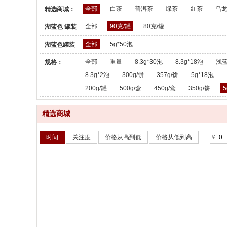
全部
白茶
普洱茶
绿茶
红茶
乌
精选商城：
全部
90克/罐
80克/罐
湖蓝色 罐装
散茶：
全部
5g*50泡
湖蓝色罐装
散茶：
全部
重量
8.3g*30泡
8.3g*18泡
浅蓝
规格：
8.3g*2泡
300g/饼
357g/饼
5g*18泡
200g/罐
500g/盒
450g/盒
350g/饼
5
精选商城
时间
关注度
价格从高到低
价格从低到高
￥