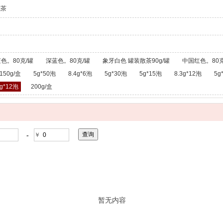
龙茶
色。80克/罐
深蓝色。80克/罐
象牙白色 罐装散茶90g/罐
中国红色。80克
150g/盒
5g*50泡
8.4g*6泡
5g*30泡
5g*15泡
8.3g*12泡
5g
g*12泡
200g/盒
-
￥
暂无内容