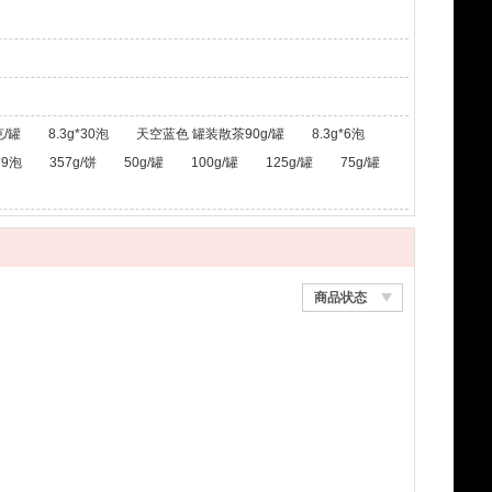
/罐
8.3g*30泡
天空蓝色 罐装散茶90g/罐
8.3g*6泡
*9泡
357g/饼
50g/罐
100g/罐
125g/罐
75g/罐
商品状态