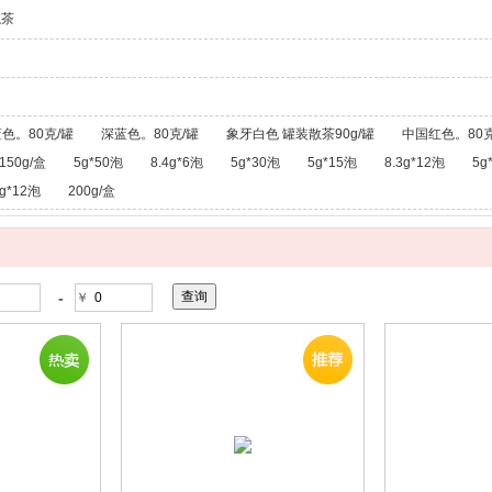
龙茶
色。80克/罐
深蓝色。80克/罐
象牙白色 罐装散茶90g/罐
中国红色。80克
150g/盒
5g*50泡
8.4g*6泡
5g*30泡
5g*15泡
8.3g*12泡
5g
g*12泡
200g/盒
-
￥