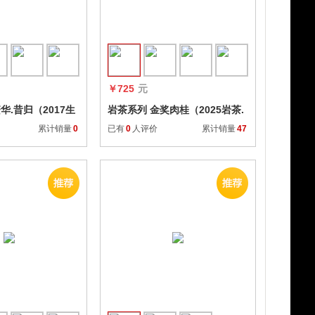
收藏
收藏
￥725
元
华.昔归（2017生
岩茶系列 金奖肉桂（2025岩茶.
一两装）
累计销量
0
已有
0
人评价
累计销量
47
收藏
收藏