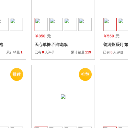
收藏
收藏
￥850
元
￥550
元
袍
天心单株-百年老枞
普洱茶系列 繁
普.二两装）
累计销量
1
已有
0
人评价
累计销量
119
已有
0
人评价
收藏
收藏