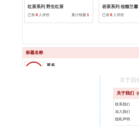
红茶系列 野生红茶
岩茶系列 桂馥兰馨
已有
0
人评价
累计销量
1
已有
0
人评价
标题名称
更多
品质齐全
关于我
更快
关于我们
快速配送
联系我们
更好
加入我们
汇聚品牌
隐私声明
更省