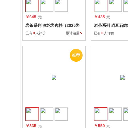
￥645
元
￥435
元
岩茶系列 弥陀岩肉桂（2025岩
岩茶系列 猫耳石肉桂
茶.一两装）
茶.一两装）
已有
0
人评价
累计销量
5
已有
0
人评价
收藏
￥335
元
￥550
元