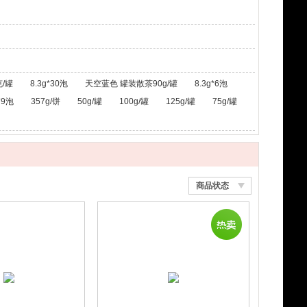
/罐
8.3g*30泡
天空蓝色 罐装散茶90g/罐
8.3g*6泡
*9泡
357g/饼
50g/罐
100g/罐
125g/罐
75g/罐
商品状态