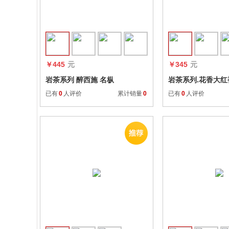
收藏
￥445
元
￥345
元
岩茶系列 醉西施 名枞
岩茶系列.花香大红
已有
0
人评价
累计销量
0
已有
0
人评价
收藏