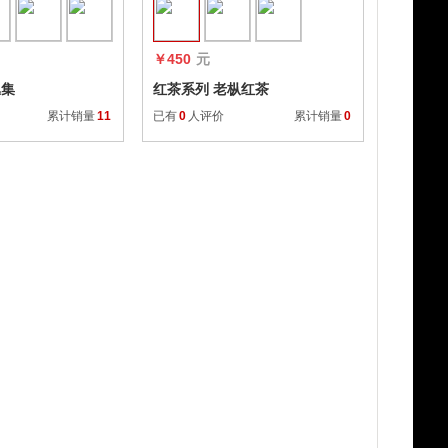
￥450
元
丛集
红茶系列 老枞红茶
累计销量
11
已有
0
人评价
累计销量
0