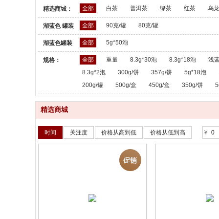
全部
白茶
普洱茶
绿茶
红茶
乌
精选商城：
全部
90克/罐
80克/罐
湖蓝色 罐装
散茶：
全部
5g*50泡
湖蓝色罐装
散茶：
全部
重量
8.3g*30泡
8.3g*18泡
浅蓝
规格：
8.3g*2泡
300g/饼
357g/饼
5g*18泡
200g/罐
500g/盒
450g/盒
350g/饼
5
精选商城
时间
关注度
价格从高到低
价格从低到高
￥